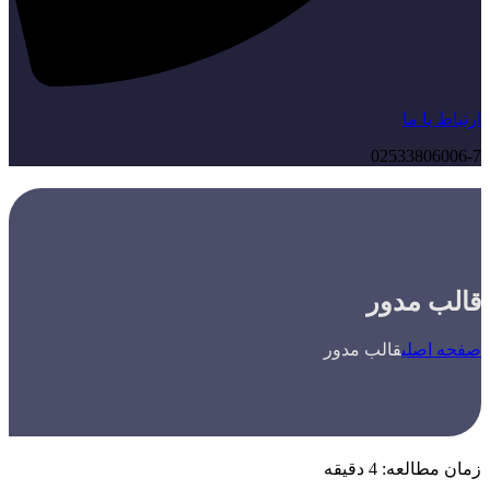
ارتباط با ما
02533806006-7
قالب مدور
صفحه اصلی
قالب مدور
زمان مطالعه:
4
دقیقه