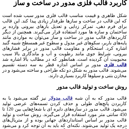
کاربرد قالب فلزی مدور در ساخت و ساز
شکل ظاهری و قیمت مناسب قالب فلزی مدور سبب شده است
که این قالب در ساخت‌ و ساز‌ها طرفدار زیادی پیدا کند. این قالب
برای فرم دهی، تمرکز زدایی و تعدیل بار‌های بیرونی وارده بر
ساختمان و سازه ها مورد استفاده قرار می‌گیرند. همچنین از دیگر
کاربرد‌های قالب مدور در ساخت و ساز می‌توان به مواردی مانند
پایه‌های باربر، سکو‌های غیر مدول و سطوح غیر همسطح شبیه گنبد
اشاره کرد. استحکام و مقاومت قالب مدور در برابر فشار‌های
بیرونی، شرایط جوی مانند رطوبت و آب و ماندگاری بالا سبب
محبوبیت آن گردیده است. همانطور که در مطالب بالا اشاره شد
قالب فلزی
مدور بر اساس اندازه قطر به سه دسته تقسیم
می‌شوند. قالب مدور به شکل دو تکه طراحی و ساخته می‌شود و در
مخازن بتنی و سیلو‌ها کاربرد بسیاری دارند.
روش ساخت و تولید قالب مدور
قالب مدور که به آن شبه
قالب مدولار
نیز گفته می‌شود با به
کاربردن پانچ‌های طولی و حذف کردن تسمه‌های عرضی تولید
می‌شود. قالب مدور در سازه‌های دایره ای با شعاع‌هایی بین 120 تا
450 سانتی متر مورد استفاده قرار می‌گیرند. روش ساخت و تولید
قالب مدور بر اساس استاندارد‌های جهانی بوده و از متریال‌های
درجه یک تولید می‌شوند. نکته‌ای که باید به آن توجه کرد و می‌شود