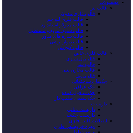
محصولات
قالب بتن
قالب فلزی مدولار
قالب فلزی لبه خم
قالب مدولار استاندارد
قالب ستون مربع و مستطیل
قالب سازه های مدور
قالب دیوار برشی
قالب کنج بتن
قالب فلزی خاص
قالب پل سازی
قالب سد
قالب مخازن بتنی
قالب تونل
جک‌های ساختمانی
جک عراقی
جک شاقول کننده
جک سقفی صلیب دار
داربست
داربست مثلثی
داربست چکشی
اتصالات قالب فلزی
مهره خروسکی فلزی
واشر دولول