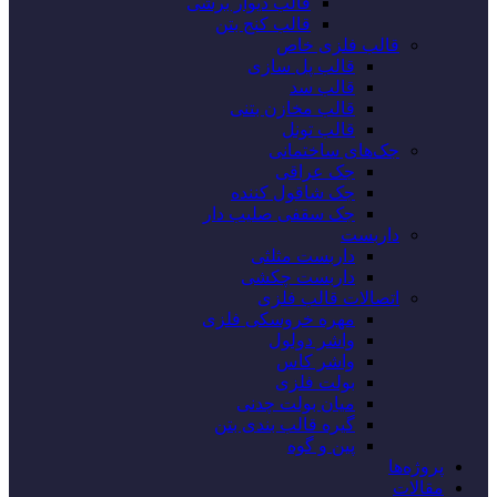
قالب دیوار برشی
قالب کنج بتن
قالب فلزی خاص
قالب پل سازی
قالب سد
قالب مخازن بتنی
قالب تونل
جک‌های ساختمانی
جک عراقی
جک شاقول کننده
جک سقفی صلیب دار
داربست
داربست مثلثی
داربست چکشی
اتصالات قالب فلزی
مهره خروسکی فلزی
واشر دولول
واشر کاس
بولت فلزی
میان بولت چدنی
گیره قالب بندی بتن
پین و گوه
پروژه‌‌ها
مقالات