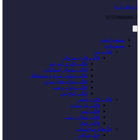
ارتباط با ما
02533806006-7
صفحه اصلی
محصولات
قالب بتن
قالب فلزی مدولار
قالب فلزی لبه خم
قالب مدولار استاندارد
قالب ستون مربع و مستطیل
قالب سازه های مدور
قالب دیوار برشی
قالب کنج بتن
قالب فلزی خاص
قالب پل سازی
قالب سد
قالب مخازن بتنی
قالب تونل
جک‌های ساختمانی
جک عراقی