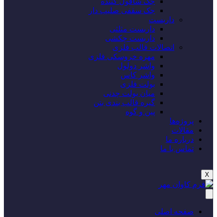
جک شاقول کننده
جک سقفی صلیب دار
داربست
داربست مثلثی
داربست چکشی
اتصالات قالب فلزی
مهره خروسکی فلزی
واشر دولول
واشر کاس
بولت فلزی
میان بولت چدنی
گیره قالب بندی بتن
پین و گوه
پروژه‌‌ها
مقالات
درباره ما
تماس با ما
X
صفحه اصلی