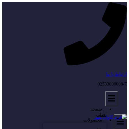
ارتباط با ما
02533806006-7
صفحه
اصلی
محصولات