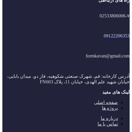
راه های ارتباطی
02533806006-۷
09122206353
formkavan@gmail.com
آدرس کارخانه: قم، شهرک صنعتی شکوهیه، فاز دو، میدان بابایی،
خیابان شهید علم الهدی، خیابان 11، پلاک FN603
لینک های مفید
صفحه اصلی
پروژه ها
درباره ما
تماس با ما