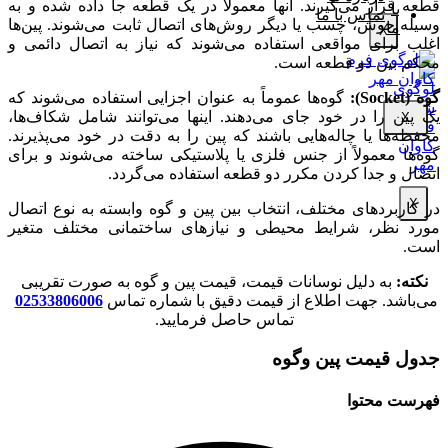
قطعه قرار می‌گیرند. آنها معمولاً در یک قطعه جا داده شده و به
با
تماس با ما
وسیله جوش، چسب یا دیگر روش‌های اتصال ثابت می‌شوند. پین‌ها
ما
X
اغلب برای مواقعی استفاده می‌شوند که نیاز به اتصال دائمی و
محکم بین دو قطعه است.
گوه (Socket):
گوه‌ها عموماً به عنوان اجزایی استفاده می‌شوند که
یک پین را در خود جای می‌دهند. اینها می‌توانند شامل شکاف‌ها،
X
محفظه‌ها یا چاله‌هایی باشند که پین را به دقت در خود می‌پذیرند.
گوه‌ها معمولاً از جنس فلزی یا پلاستیکی ساخته می‌شوند و برای
اتصال و جدا کردن مکرر دو قطعه استفاده می‌گردد.
X
در کاربردهای مختلف، انتخاب بین پین و گوه وابسته به نوع اتصال
مورد نظر، شرایط محیطی و نیازهای ساختمانی مختلف متغیر
است.
نکته:
به دلیل نوسانات قیمت، قیمت پین و گوه به صورت تقریبی
می‌باشد. جهت اطلاع از قیمت دقیق با شماره تماس
02533806006
تماس حاصل فرمایید.
جدول قیمت پین وگوه
فهرست محتوا