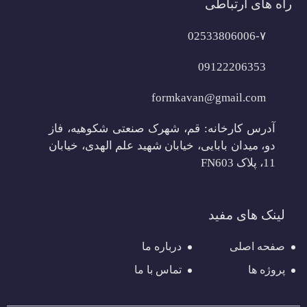
راه های ارتباطی
02533806006-۷
09122206353
formkavan@gmail.com
آدرس کارخانه: قم، شهرک صنعتی شکوهیه، فاز
دو، میدان بابایی، خیابان شهید علم الهدی، خیابان
11، پلاک FN603
لینک های مفید
صفحه اصلی
درباره ما
پروژه ها
تماس با ما