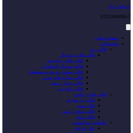
ارتباط با ما
02533806006-7
صفحه اصلی
محصولات
قالب بتن
قالب فلزی مدولار
قالب فلزی لبه خم
قالب مدولار استاندارد
قالب ستون مربع و مستطیل
قالب سازه های مدور
قالب دیوار برشی
قالب کنج بتن
قالب فلزی خاص
قالب پل سازی
قالب سد
قالب مخازن بتنی
قالب تونل
جک‌های ساختمانی
جک عراقی