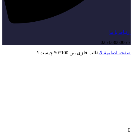
ارتباط با ما
02533806006-7
صفحه اصلی
مقالات
قالب فلزی بتن 100*50 چیست؟
0