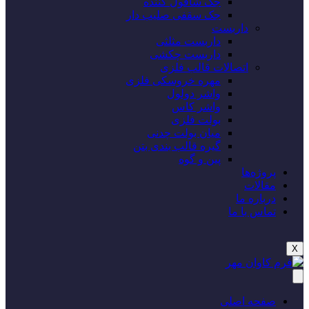
جک شاقول کننده
جک سقفی صلیب دار
داربست
داربست مثلثی
داربست چکشی
اتصالات قالب فلزی
مهره خروسکی فلزی
واشر دولول
واشر کاس
بولت فلزی
میان بولت چدنی
گیره قالب بندی بتن
پین و گوه
پروژه‌‌ها
مقالات
درباره ما
تماس با ما
X
صفحه اصلی