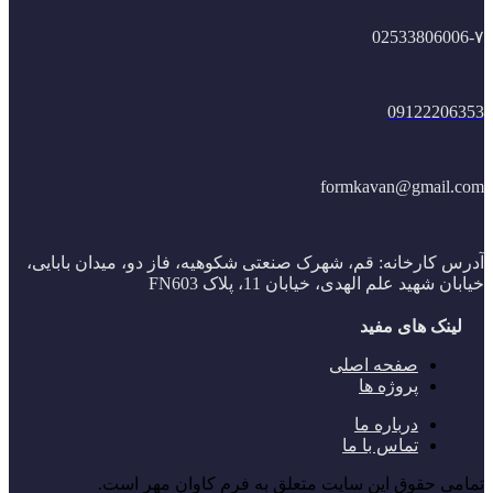
02533806006-۷
09122206353
formkavan@gmail.com
آدرس کارخانه: قم، شهرک صنعتی شکوهیه، فاز دو، میدان بابایی،
خیابان شهید علم الهدی، خیابان 11، پلاک FN603
لینک های مفید
صفحه اصلی
پروژه ها
درباره ما
تماس با ما
تمامی حقوق این سایت متعلق به فرم کاوان مهر است.