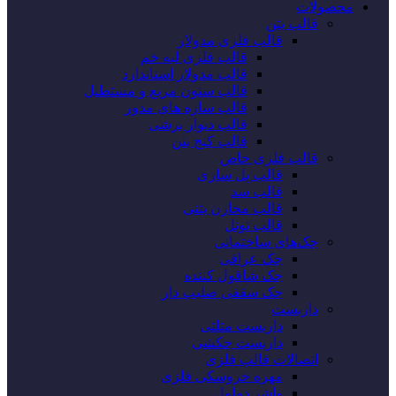
محصولات
قالب بتن
قالب فلزی مدولار
قالب فلزی لبه خم
قالب مدولار استاندارد
قالب ستون مربع و مستطیل
قالب سازه های مدور
قالب دیوار برشی
قالب کنج بتن
قالب فلزی خاص
قالب پل سازی
قالب سد
قالب مخازن بتنی
قالب تونل
جک‌های ساختمانی
جک عراقی
جک شاقول کننده
جک سقفی صلیب دار
داربست
داربست مثلثی
داربست چکشی
اتصالات قالب فلزی
مهره خروسکی فلزی
واشر دولول