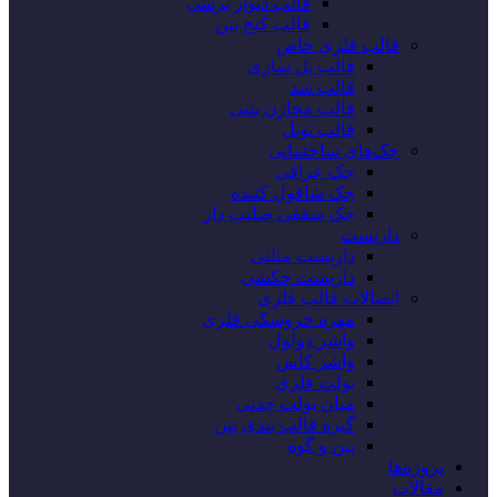
قالب دیوار برشی
قالب کنج بتن
قالب فلزی خاص
قالب پل سازی
قالب سد
قالب مخازن بتنی
قالب تونل
جک‌های ساختمانی
جک عراقی
جک شاقول کننده
جک سقفی صلیب دار
داربست
داربست مثلثی
داربست چکشی
اتصالات قالب فلزی
مهره خروسکی فلزی
واشر دولول
واشر کاس
بولت فلزی
میان بولت چدنی
گیره قالب بندی بتن
پین و گوه
پروژه‌‌ها
مقالات