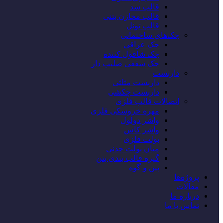
قالب سد
قالب مخازن بتنی
قالب تونل
جک‌های ساختمانی
جک عراقی
جک شاقول کننده
جک سقفی صلیب دار
داربست
داربست مثلثی
داربست چکشی
اتصالات قالب فلزی
مهره خروسکی فلزی
واشر دولول
واشر کاس
بولت فلزی
میان بولت چدنی
گیره قالب بندی بتن
پین و گوه
پروژه‌‌ها
مقالات
درباره ما
تماس با ما