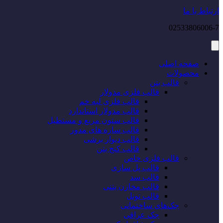
ارتباط با ما
02533806006-7
صفحه اصلی
محصولات
قالب بتن
قالب فلزی مدولار
قالب فلزی لبه خم
قالب مدولار استاندارد
قالب ستون مربع و مستطیل
قالب سازه های مدور
قالب دیوار برشی
قالب کنج بتن
قالب فلزی خاص
قالب پل سازی
قالب سد
قالب مخازن بتنی
قالب تونل
جک‌های ساختمانی
جک عراقی