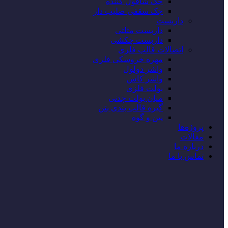
جک شاقول کننده
جک سقفی صلیب دار
داربست
داربست مثلثی
داربست چکشی
اتصالات قالب فلزی
مهره خروسکی فلزی
واشر دولول
واشر کاس
بولت فلزی
میان بولت چدنی
گیره قالب بندی بتن
پین و گوه
پروژه‌‌ها
مقالات
درباره ما
تماس با ما