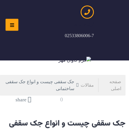
ارتباط با ما
02533806006-7
صفحه
جک سقفی چیست و انواع جک سقفی
مقالات
اصلی
ساختمانی
0
share
جک سقفی چیست و انواع جک سقفی