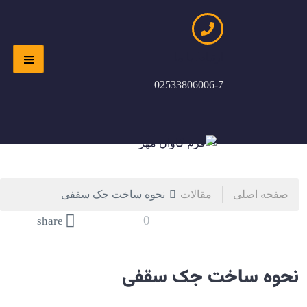
ارتباط با ما
02533806006-7
صفحه اصلی
مقالات
نحوه ساخت جک سقفی
0
share
نحوه ساخت جک سقفی